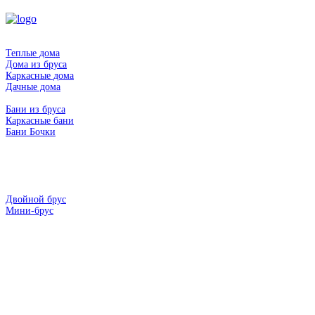
Главная
Дома
Теплые дома
Дома из бруса
Каркасные дома
Дачные дома
Бани
Бани из бруса
Каркасные бани
Бани Бочки
Беседки
Хоз блоки
Гриль домики
Гаражи
Технологии
Двойной брус
Мини-брус
Наши работы
Контакты