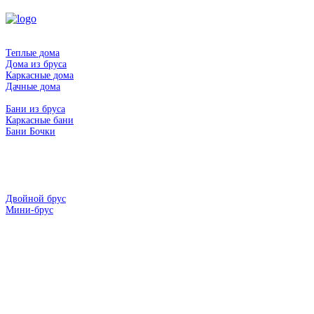
Главная
Дома
Теплые дома
Дома из бруса
Каркасные дома
Дачные дома
Бани
Бани из бруса
Каркасные бани
Бани Бочки
Беседки
Хоз блоки
Гриль домики
Гаражи
Технологии
Двойной брус
Мини-брус
Наши работы
Контакты