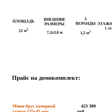
S
ВНЕШНИЕ
ПЛОЩАДЬ
ВЕРАНДЫ
ЭТАЖ
РАЗМЕРЫ
1 э
2
22 м
2
7,2х3,0 м
1,5 м
Прайс на домокомплект:
Мини-брус камерной
423 300
сушки 135x45 мм:
руб.